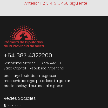
Anterior
1
2
3
4
5
…
458
Siguiente
+54 387 4322200
Bartolome Mitre 550 - CPA A4400EHL
Salta Capital - Republica Argentina
prensa@diputadosalta.gob.ar
mesaentradas@diputadosalta.gob.ar
presidencia@diputadosalta.gob.ar
Redes Sociales
Facebook