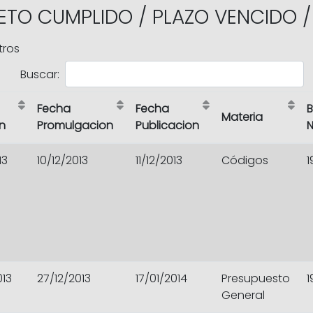
JETO CUMPLIDO / PLAZO VENCIDO /
tros
Buscar:
Fecha
Fecha
B
Materia
n
Promulgacion
Publicacion
N
13
10/12/2013
11/12/2013
Códigos
1
013
27/12/2013
17/01/2014
Presupuesto
1
General