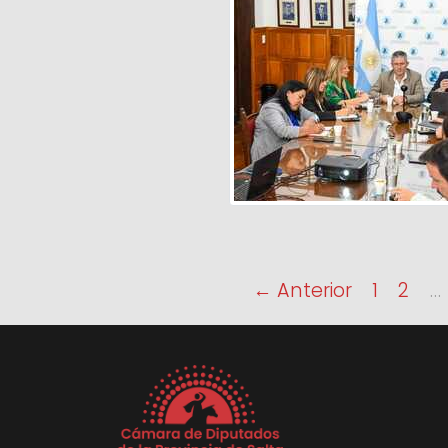
← Anterior
1
2
…