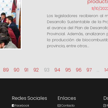
product
11/10/202
Los legisladores recibieron al 
Desarrollo Sustentable de la Pr
el avance del Plan de Desarroll
Provincial. Además, analizaron
la producción de biocombustib
provincia, entre otros...
89
90
91
92
93
94
95
96
97
…
1
Redes Sociales
Enlaces
D
Facebook
Contacto
R