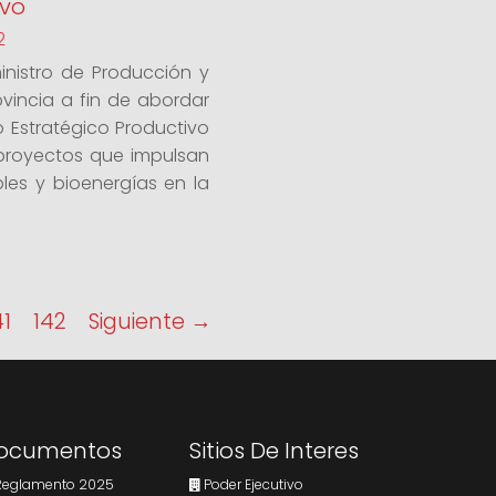
ivo
2
ministro de Producción y
ovincia a fin de abordar
o Estratégico Productivo
 proyectos que impulsan
les y bioenergías en la
41
142
Siguiente →
ocumentos
Sitios De Interes
eglamento 2025
Poder Ejecutivo