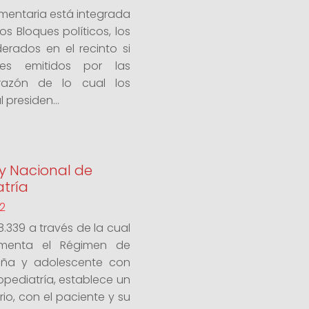
amentaria está integrada
s Bloques políticos, los
erados en el recinto si
es emitidos por las
 razón de lo cual los
 presiden...
ey Nacional de
tría
2
8.339 a través de la cual
ementa el Régimen de
 niña y adolescente con
opediatría, establece un
ario, con el paciente y su