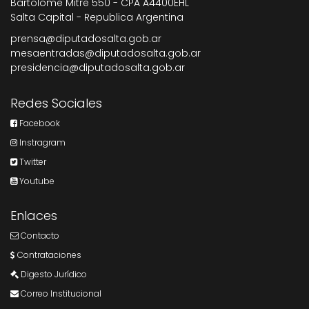
Bartolome Mitre 550 - CPA A4400EHL
Salta Capital - Republica Argentina
prensa@diputadosalta.gob.ar
mesaentradas@diputadosalta.gob.ar
presidencia@diputadosalta.gob.ar
Redes Sociales
Facebook
Instragram
Twitter
Youtube
Enlaces
Contacto
Contrataciones
Digesto Jurídico
Correo Institucional