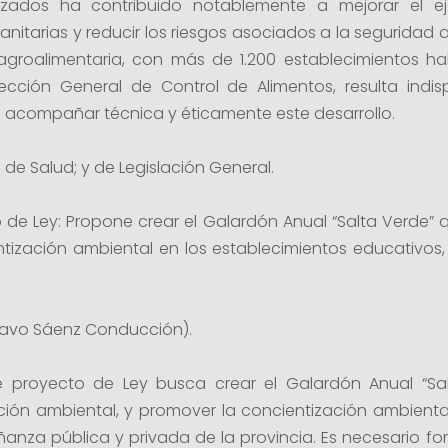
izados ha contribuido notablemente a mejorar el ejer
nitarias y reducir los riesgos asociados a la seguridad al
agroalimentaria, con más de 1.200 establecimientos ha
irección General de Control de Alimentos, resulta ind
 acompañar técnica y éticamente este desarrollo.
de Salud; y de Legislación General.
o de Ley: Propone crear el Galardón Anual “Salta Verde” q
tización ambiental en los establecimientos educativos, 
Gustavo Sáenz Conducción).
e proyecto de Ley busca crear el Galardón Anual “Sal
ción ambiental, y promover la concientización ambiental
eñanza pública y privada de la provincia. Es necesario 