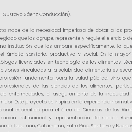
 J. Gustavo Sáenz Conducción).
to nace de la necesidad imperiosa de dotar a los prof
egiado que los agrupe, represente y regule el ejercicio d
na institución que los ampare específicamente, lo que
 el ámbito sanitario, productivo y social. En la mayorí
ólogos, licenciados en tecnología de los alimentos, té
isiones vinculadas a la salubridad alimentaria es escasa
profesión fundamental para la salud pública, sino que
s profesionales de las ciencias de los alimentos, part
de enfermedades, el aseguramiento de la inocuidad al
midor. Este proyecto se inspira en la experiencia normati
sional específico para el área de Ciencias de los Al
zación institucional y representación del sector. As
como Tucumán, Catamarca, Entre Ríos, Santa Fe y Buenos