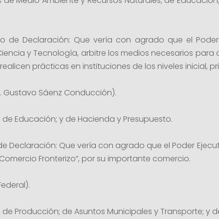
s de Medio Ambiente y Recursos Naturales; de Educación;
cto de Declaración: Que vería con agrado que el Poder E
 Ciencia y Tecnología, arbitre los medios necesarios para 
alicen prácticas en instituciones de los niveles inicial, p
 J. Gustavo Sáenz Conducción).
 de Educación; y de Hacienda y Presupuesto.
o de Declaración: Que vería con agrado que el Poder Ejecut
omercio Fronterizo”, por su importante comercio.
Federal).
 de Producción; de Asuntos Municipales y Transporte; y 