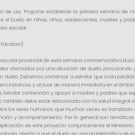
yecto de Ley: Propone establecer la primera semana de
 el Duelo en niñas, niños, adolescentes, madres y padr
rio escolar.
 Favaloro)
o escolar provincial de esta semana conmemorativa busc
ales afectados por una situación de duelo, procurando 
en duelo. Debemos comenzar a asimilar que toda pérdida 
mera instancia, y actuar de manera inmediata en el ámbit
te, brindar contención y apoyo a madres y padres que e
/o también debe estar relacionado con la salud integral d
dos los seres humanos, que muchas veces es transitado d
tención y acompañamiento. Por lo general son temáticas q
licación de este proyecto conjuntamente el Ministerio d
nología, atento a que el duelo es una problemática de sa