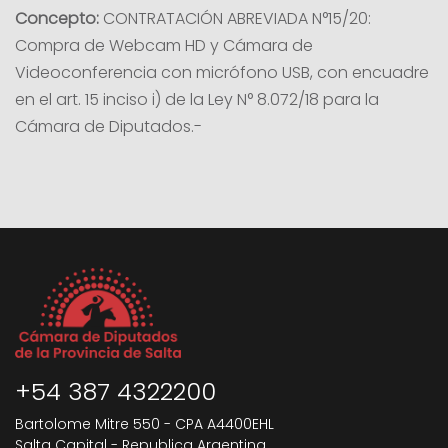
Concepto:
CONTRATACIÓN ABREVIADA N°15/20:
Compra de Webcam HD y Cámara de
Videoconferencia con micrófono USB, con encuadre
en el art. 15 inciso i) de la Ley N° 8.072/18 para la
Cámara de Diputados.-
+54 387 4322200
Bartolome Mitre 550 - CPA A4400EHL
Salta Capital - Republica Argentina