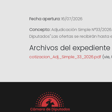
Fecha apertura:
16/07/2026
Concepto:
Adjudicación Simple N°33/2026
Diputados".Las ofertas se recibirán hasta el
Archivos del expediente
cotizacion_Adj._Simple_33_2026.pdf
(vie, 