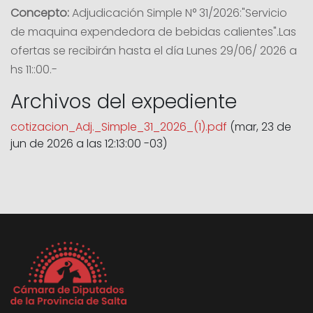
Concepto:
Adjudicación Simple N° 31/2026:"Servicio
de maquina expendedora de bebidas calientes".Las
ofertas se recibirán hasta el día Lunes 29/06/ 2026 a
hs 11::00.-
Archivos del expediente
cotizacion_Adj._Simple_31_2026_(1).pdf
(mar, 23 de
jun de 2026 a las 12:13:00 -03)