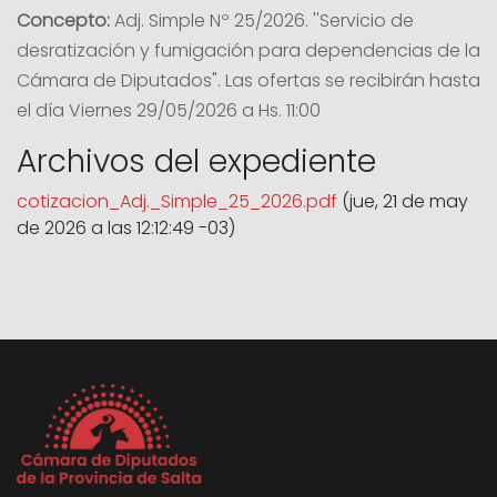
Concepto:
Adj. Simple Nº 25/2026. ''Servicio de
desratización y fumigación para dependencias de la
Cámara de Diputados". Las ofertas se recibirán hasta
el día Viernes 29/05/2026 a Hs. 11:00
Archivos del expediente
cotizacion_Adj._Simple_25_2026.pdf
(jue, 21 de may
de 2026 a las 12:12:49 -03)