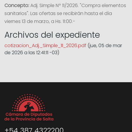
Concepto:
Adj. Simple Nº 11/2026. "Compra elementos
sanitarios". Las ofertas se recibirán hasta el día
viernes 13 de marzo, a Hs. 11:00.-
Archivos del expediente
cotizacion_Adj._Simple_11_2026.pdf
(jue, 05 de mar
de 2026 a las 12:41:11 -03)
+54 387 4322200