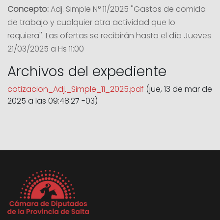
Concepto:
Adj. Simple N° 11/2025 ''Gastos de comida
de trabajo y cualquier otra actividad que lo
requiera''. Las ofertas se recibirán hasta el día Jueves
21/03/2025 a Hs 11:00
Archivos del expediente
cotizacion_Adj._Simple_11_2025.pdf
(jue, 13 de mar de
2025 a las 09:48:27 -03)