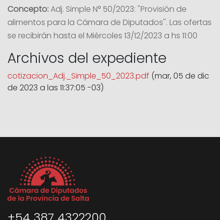
Concepto:
Adj. Simple N° 50/2023: ''Provisión de
alimentos para la Cámara de Diputados''. Las ofertas
se recibirán hasta el Miércoles 13/12/2023 a hs 11:00
Archivos del expediente
cotizacion_Adj._Simple_50_2023.pdf
(mar, 05 de dic
de 2023 a las 11:37:05 -03)
+54 387 4322200