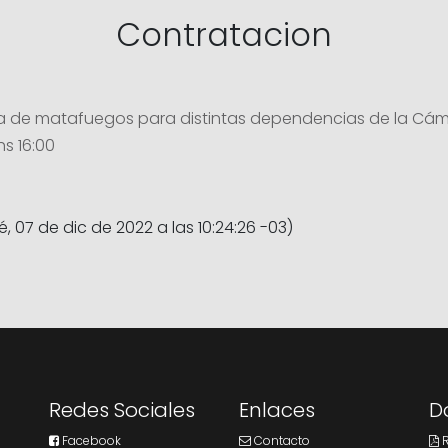
Contratacion
rga de matafuegos para distintas dependencias de la Cáma
hs 16:00
, 07 de dic de 2022 a las 10:24:26 -03)
Redes Sociales
Enlaces
D
Facebook
Contacto
R