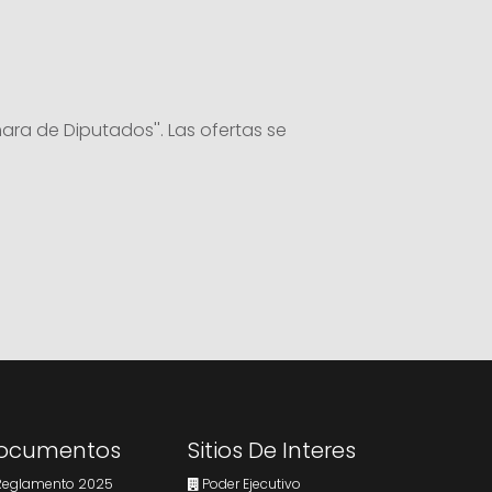
ra de Diputados''. Las ofertas se
ocumentos
Sitios De Interes
eglamento 2025
Poder Ejecutivo