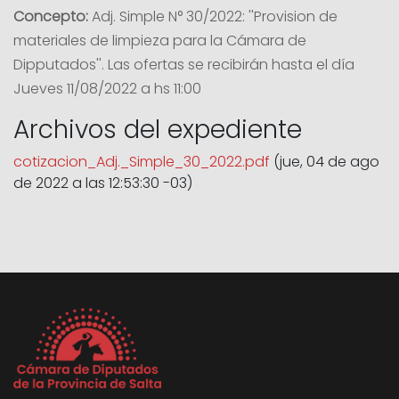
Concepto:
Adj. Simple N° 30/2022: ''Provision de
materiales de limpieza para la Cámara de
Dipputados''. Las ofertas se recibirán hasta el día
Jueves 11/08/2022 a hs 11:00
Archivos del expediente
cotizacion_Adj._Simple_30_2022.pdf
(jue, 04 de ago
de 2022 a las 12:53:30 -03)