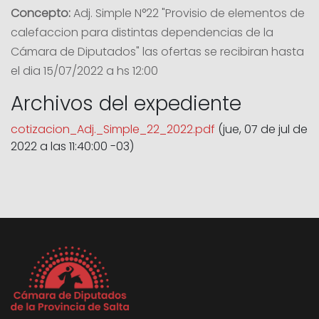
Concepto:
Adj. Simple N°22 "Provisio de elementos de
calefaccion para distintas dependencias de la
Cámara de Diputados" las ofertas se recibiran hasta
el dia 15/07/2022 a hs 12:00
Archivos del expediente
cotizacion_Adj._Simple_22_2022.pdf
(jue, 07 de jul de
2022 a las 11:40:00 -03)