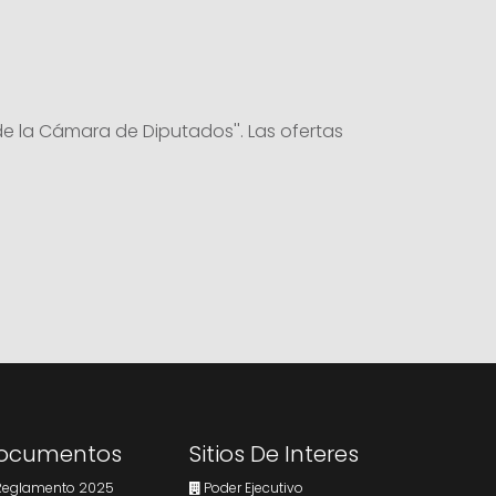
e la Cámara de Diputados''. Las ofertas
ocumentos
Sitios De Interes
eglamento 2025
Poder Ejecutivo