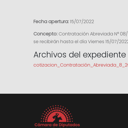
Fecha apertura:
15/07/2022
Concepto:
Contratación Abreviada N° 08/2
se recibirán hasta el día Viernes 15/07/2022
Archivos del expediente
cotizacion_Contratación_Abreviada_8_2