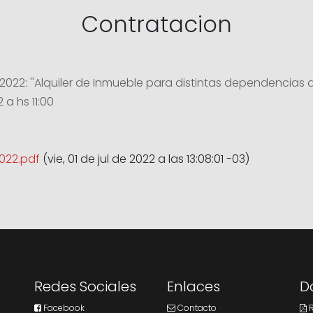
Contratacion
022: ''Alquiler de Inmueble para distintas dependencias d
 a hs 11:00
022.pdf
(vie, 01 de jul de 2022 a las 13:08:01 -03)
Redes Sociales
Enlaces
D
Facebook
Contacto
R