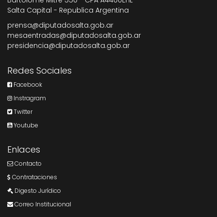
Bartolome Mitre 550 - CPA A4400EHL
Salta Capital - Republica Argentina
prensa@diputadosalta.gob.ar
mesaentradas@diputadosalta.gob.ar
presidencia@diputadosalta.gob.ar
Redes Sociales
Facebook
Instragram
Twitter
Youtube
Enlaces
Contacto
Contrataciones
Digesto Jurídico
Correo Institucional