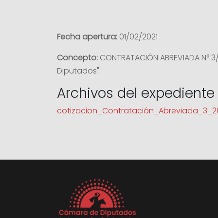
Fecha apertura:
01/02/2021
Concepto:
CONTRATACIÓN ABREVIADA N° 3/21
Diputados"
Archivos del expediente
cotizacion_Contratación_Abreviada_3_2