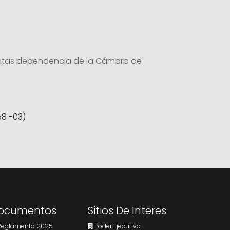
tintas dependencia de la Cámara de
58 -03)
ocumentos
Sitios De Interes
eglamento 2025
Poder Ejecutivo